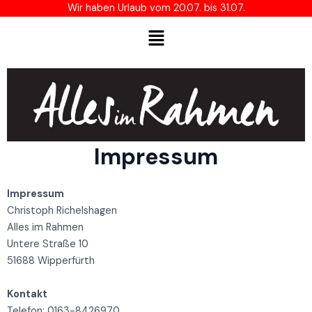
Zum
Wir haben Urlaub vom 20.07. bis 31.07.
Inhalt
Menü
springen
Impressum
Impressum
Christoph Richelshagen
Alles im Rahmen
Untere Straße 10
51688 Wipperfürth
Kontakt
Telefon: 0163-8426970